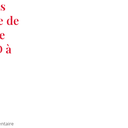
s
e de
e
 à
ntaire