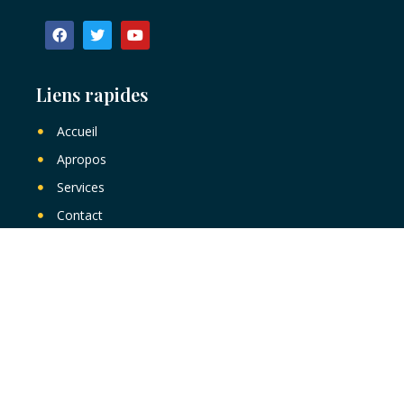
Liens rapides
Accueil
Apropos
Services
Contact
Articles récentes
Documentation et productions de contenus
multimédias dans le cade de la campagne
Survie-ECD à Ségou (Les Premiers
Moments Comptent)
janvier 8, 2021
Aucun commentaire
Au Mali, un nouveau-né sur 28 ne survit pas son premier