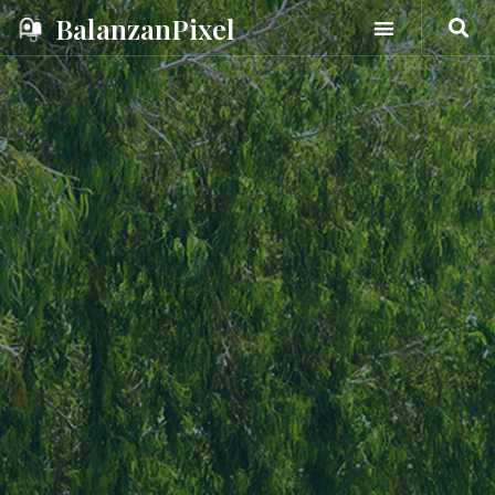
BalanzanPixel